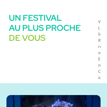
UN FESTIVAL
Vene
AU PLUS PROCHE
Le «
lieu 
DE VOUS
Rire
renco
vivr
En p
magn
Chât
idyll