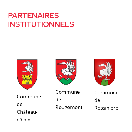
PARTENAIRES
INSTITUTIONNELS
Commune
Commune
Commune
de
de
de
Rougemont
Rossinière
Château-
d'Oex